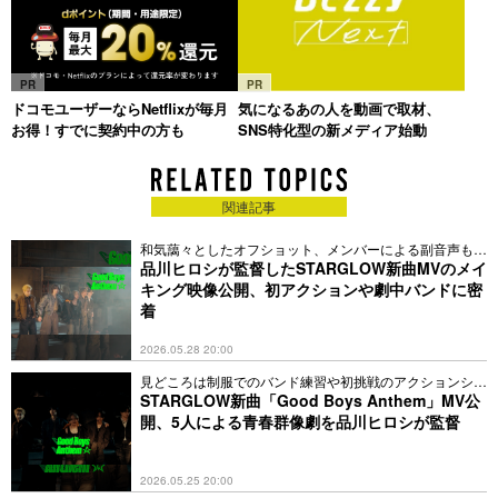
PR
PR
ドコモユーザーならNetflixが毎月
気になるあの人を動画で取材、
お得！すでに契約中の方も
SNS特化型の新メディア始動
関連記事
和気藹々としたオフショット、メンバーによる副音声も収
録
品川ヒロシが監督したSTARGLOW新曲MVのメイ
キング映像公開、初アクションや劇中バンドに密
着
2026.05.28 20:00
見どころは制服でのバンド練習や初挑戦のアクションシー
ン
STARGLOW新曲「Good Boys Anthem」MV公
開、5人による青春群像劇を品川ヒロシが監督
2026.05.25 20:00