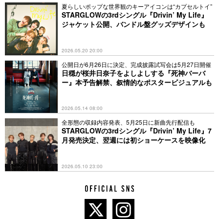
夏らしいポップな世界観のキーアイコンは“カプセルトイ”
STARGLOWの3rdシングル『Drivin’ My Life』
ジャケット公開、バンドル盤グッズデザインも
2026.05.20 20:00
公開日が6月26日に決定、完成披露試写会は5月27日開催
日穏が桜井日奈子をよしよしする『死神バーバ
ー』本予告解禁、叙情的なポスタービジュアルも
2026.05.14 08:00
全形態の収録内容発表、5月25日に新曲先行配信も
STARGLOWの3rdシングル『Drivin’ My Life』7
月発売決定、翌週には初ショーケースを映像化
2026.05.10 23:00