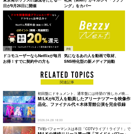
日が9月26日に開催
ング」をカバー
PR
PR
ドコモユーザーならNetflixが毎月
気になるあの人を動画で取材、
お得！すでに契約中の方も
SNS特化型の新メディア始動
関連記事
初回盤にドキュメント、通常盤には待望の“推しカメ映
像”も
M!LKが6万人を動員したアリーナツアーを映像作
品化、ファイナル代々木体育館公演を完全収録
2026.04.28 18:00
TV初パフォーマンスは本日「CDTVライブ！ライブ！」で
M!LKの連続リリース第一弾「アイドルパワー」