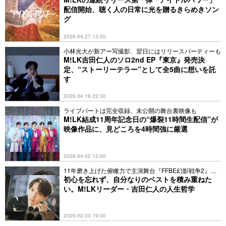
配信開始、聴く人の日常に光を贈るきらめきソン
グ
2026.04.27 13:00
小林光大が新アー写撮影、翌日にはリリースパーティーも
M!LK吉田仁人のソロ2nd EP『東京』発売決
定、“ストーリーテラー”として全5曲に想いを託
す
2026.04.16 22:30
ライブパートは完全収録、未公開の舞台裏映像も
M!LK結成11周年記念日の“爆裂11時間生配信”が
映像作品に、見どころを4時間強に厳選
2026.04.02 12:00
11年磨き上げた俯瞰力で主演舞台『FFBE幻影戦争2』に
挑む
初心を忘れず、自分なりのベストを積み重ねた
い。M!LKリーダー・吉田仁人の人生哲学
2026.02.03 19:00