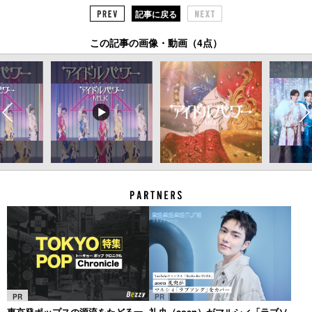
記事に戻る
この記事の画像・動画（4点）
PR
PR
東京発ポップスの源流をたどる一
礼央（aoen）がマルシィ「ラブソ