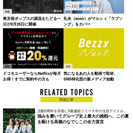
PR
PR
東京発ポップスの源流をたどる一
礼央（aoen）がマルシィ「ラブソ
日が9月26日に開催
ング」をカバー
PR
PR
ドコモユーザーならNetflixが毎月
気になるあの人を動画で取材、
お得！すでに契約中の方も
SNS特化型の新メディア始動
関連記事
活動3周年を目前に5曲連続リリース中の注目アイドルが
初登場
強みを磨いてグループ史上最大の挑戦へ、この夏
を駆ける高嶺のなでしこの全力宣言