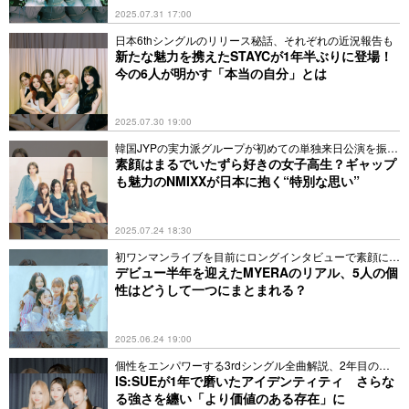
2025.07.31 17:00
日本6thシングルのリリース秘話、それぞれの近況報告も
新たな魅力を携えたSTAYCが1年半ぶりに登場！
今の6人が明かす「本当の自分」とは
2025.07.30 19:00
韓国JYPの実力派グループが初めての単独来日公演を振り
返る
素顔はまるでいたずら好きの女子高生？ギャップ
も魅力のNMIXXが日本に抱く“特別な思い”
2025.07.24 18:30
初ワンマンライブを目前にロングインタビューで素顔に迫
る
デビュー半年を迎えたMYERAのリアル、5人の個
性はどうして一つにまとまれる？
2025.06.24 19:00
個性をエンパワーする3rdシングル全曲解説、2年目の抱
負も
IS:SUEが1年で磨いたアイデンティティ さらな
る強さを纏い「より価値のある存在」に