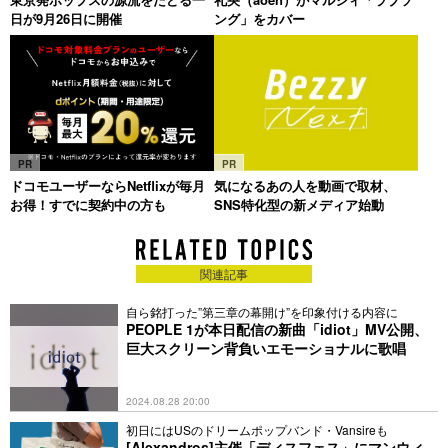
日が9月26日に開催
ング」をカバー
PR
PR
ドコモユーザーならNetflixが毎月
気になるあの人を動画で取材、
お得！すでに契約中の方も
SNS特化型の新メディア始動
関連記事
自ら銘打った”第三章の幕開け”を印象付ける内容に
PEOPLE 1が本日配信の新曲「idiot」MV公開、
巨大スクリーン背負いエモーショナルに歌唱
2024.08.28 20:00
初日にはUSのドリームポップバンド・Vansireも
[Alexandros]主催「ディスフェス」にマンウィ