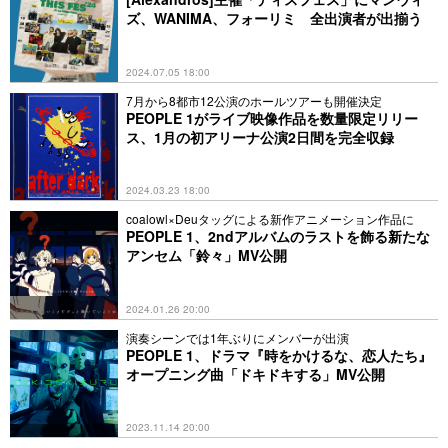
ズ、WANIMA、フォーリミ 全出演者が出揃う
2024.07.05 18:00
7月から8都市12公演のホールツアーも開催決定
PEOPLE 1がライブ映像作品を数量限定リリー
ス、1月の初アリーナ公演2日間を完全収録
2024.03.23 18:00
coalowl×Deuタッグによる新作アニメーション作品に
PEOPLE 1、2ndアルバムのラストを飾る新たな
アンセム「鈴々」MV公開
2024.01.26 20:00
演奏シーンでは1年ぶりにメンバーが出演
PEOPLE 1、ドラマ『時をかけるな、恋人たち』
オープニング曲「ドキドキする」MV公開
2023.11.14 20:00