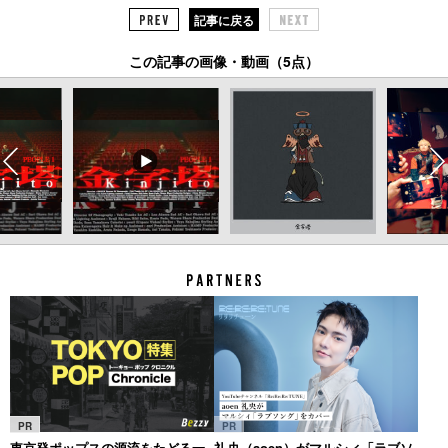
記事に戻る
この記事の画像・動画（5点）
PR
PR
東京発ポップスの源流をたどる一
礼央（aoen）がマルシィ「ラブソ