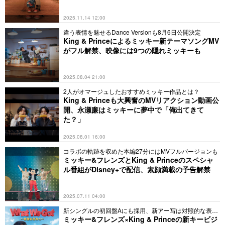
2025.11.14 12:00
違う表情を魅せるDance Versionも8月6日公開決定
King & Princeによるミッキー新テーマソングMV
がフル解禁、映像には9つの隠れミッキーも
2025.08.04 21:00
2人がオマージュしたおすすめミッキー作品とは？
King & Princeも大興奮のMVリアクション動画公
開、永瀬廉はミッキーに夢中で「俺出てきて
た？」
2025.08.01 16:00
コラボの軌跡を収めた本編27分にはMVフルバージョンも
ミッキー&フレンズとKing & Princeのスペシャ
ル番組がDisney+で配信、素顔満載の予告解禁
2025.07.11 04:00
新シングルの初回盤Aにも採用、新アー写は対照的な表情
に
ミッキー&フレンズ×King & Princeの新キービジ