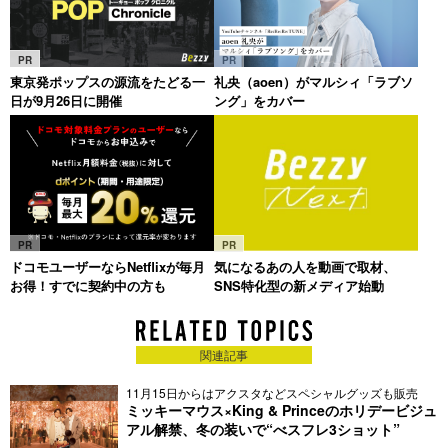
PR
PR
東京発ポップスの源流をたどる一
礼央（aoen）がマルシィ「ラブソ
日が9月26日に開催
ング」をカバー
PR
PR
ドコモユーザーならNetflixが毎月
気になるあの人を動画で取材、
お得！すでに契約中の方も
SNS特化型の新メディア始動
関連記事
11月15日からはアクスタなどスペシャルグッズも販売
ミッキーマウス×King & Princeのホリデービジュ
アル解禁、冬の装いで“べスフレ3ショット”