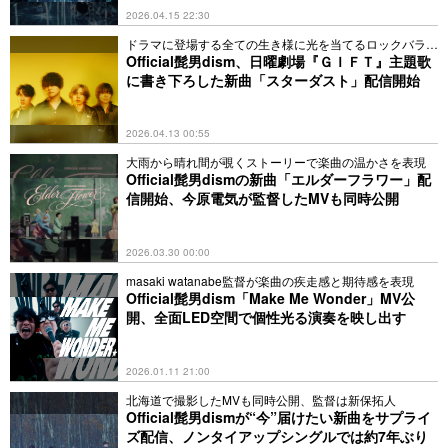
2026.04.15 22:30
ドラマに登場する全ての生き様に光を当てるロックバラー
ド
Official髭男dism、日曜劇場『ＧＩＦＴ』主題歌
に書き下ろした新曲「スターダスト」配信開始
2026.04.13 00:55
大雨から晴れ間が覗くストーリーで楽曲の温かさを表現
Official髭男dismの新曲「エルダーフラワー」配
信開始、今原電気が監督したMVも同時公開
2026.03.30 00:00
masaki watanabe監督が楽曲の疾走感と期待感を表現
Official髭男dism「Make Me Wonder」MV公
開、全面LED空間で個性光る演奏を映し出す
2026.01.11 21:00
北海道で撮影したMVも同時公開、監督は新保拓人
Official髭男dismが“今”届けたい新曲をサプライ
ズ配信、ノンタイアップシングルでは約7年ぶり