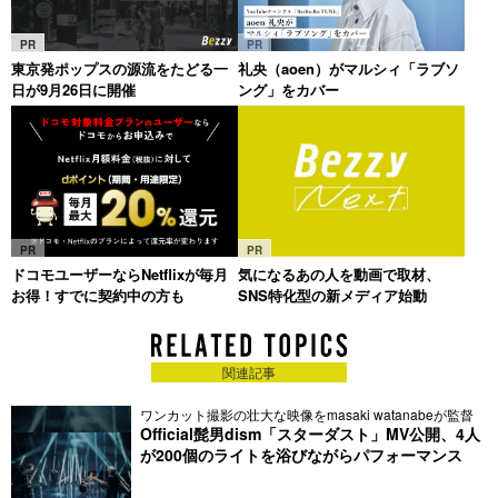
PR
PR
東京発ポップスの源流をたどる一
礼央（aoen）がマルシィ「ラブソ
日が9月26日に開催
ング」をカバー
PR
PR
ドコモユーザーならNetflixが毎月
気になるあの人を動画で取材、
お得！すでに契約中の方も
SNS特化型の新メディア始動
関連記事
ワンカット撮影の壮大な映像をmasaki watanabeが監督
Official髭男dism「スターダスト」MV公開、4人
が200個のライトを浴びながらパフォーマンス