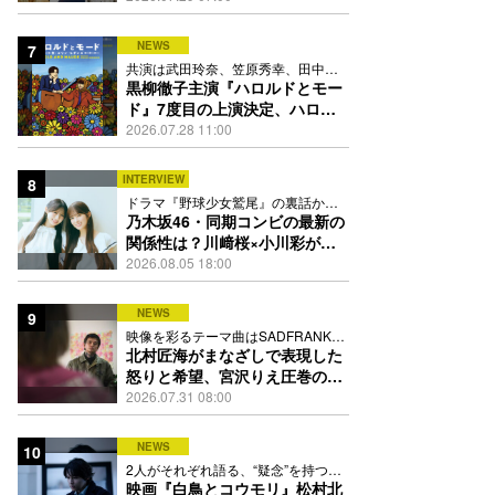
13人
NEWS
7
共演は武田玲奈、笠原秀幸、田中要
次、井川遥
黒柳徹子主演『ハロルドとモー
ド』7度目の上演決定、ハロル
ド役はKEY TO LIT岩﨑大昇
2026.07.28 11:00
INTERVIEW
8
ドラマ『野球少女鷲尾』の裏話から
隠れた素顔にたっぷり迫る
乃木坂46・同期コンビの最新の
関係性は？川﨑桜×小川彩が明
かす互いの推しポイント
2026.08.05 18:00
NEWS
9
映像を彩るテーマ曲はSADFRANKが
歌う「愛の讃歌」カバー
北村匠海がまなざしで表現した
怒りと希望、宮沢りえ圧巻の演
技が光る『しびれ』90秒予告解
2026.07.31 08:00
禁
NEWS
10
2人がそれぞれ語る、“疑念”を持つこ
との苦しさとは
映画『白鳥とコウモリ』松村北