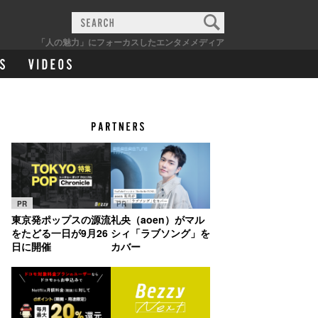
「人の魅力」にフォーカスしたエンタメメディア
PR
PR
東京発ポップスの源流
礼央（aoen）がマル
をたどる一日が9月26
シィ「ラブソング」を
日に開催
カバー