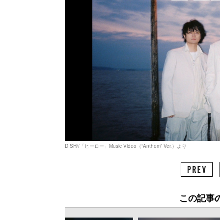
DISH//「ヒーロー」Music Video（“Anthem” Ver.）より
この記事