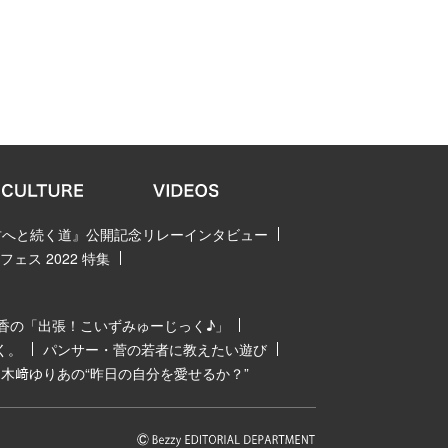
 君へと続く道』公開記念リレーインタビュー
ェス 2022 特集
香の「出張！こいずみゅーじっく♪」
く。
パンサー・菅の若者に教えたい遊び
木﨑ゆりあの“昨日の自分を愛せるか？”