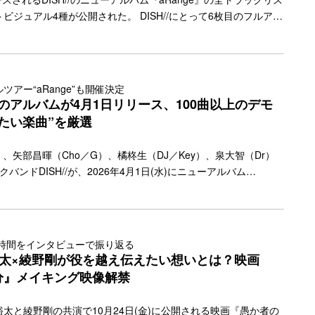
ビジュアル4種が公開された。 DISH//にとって6枚目のフルアル
は、メンバーそれぞれが制作してきた100曲以上のデモの中から
」を厳選。新たに“アレンジ（Arrange）”を施した新録曲群と、
の楽曲ジャンルの“幅（a Range）”を提示することをテーマとしてい
公式SNSでは先週2月20日(金)より1曲ずつ収録曲のタイトルとクレジ
アー“aRange”も開催決定
いたが、全曲情報が揃ったことでいよいよ明らかとなったアルバ
ぶりのアルバムが4月1日リリース、100曲以上のデモ
"more-link" href="https://bezzy.jp/2026/02/81851/"></a>
たい楽曲”を厳選
）、矢部昌暉（Cho／G）、橘柊生（DJ／Key）、泉大智（Dr）
バンドDISH//が、2026年4月1日(水)にニューアルバム
リリースすることを発表した。 約3年ぶり6枚目のフルアルバムとな
動15周年目に突入したメンバーそれぞれが制作してきた100曲
今、届けたい楽曲”を厳選。新たに“アレンジ（Arrange）”を施
SH//ならではの楽曲ジャンルの“幅（a Range）”を提示すること
”時間をインタビューで振り返る
る。 収録曲には、フジテレビ系「めざましテレビ」テーマソング
裕太×綾野剛が役を越え伝えたい想いとは？映画
<a class="more-link"
分』メイキング映像解禁
y.jp/2025/12/79107/"></a>
太と綾野剛の共演で10月24日(金)に公開される映画『愚か者の