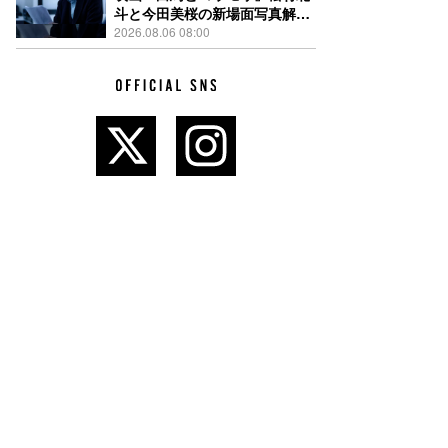
斗と今田美桜の新場面写真解
禁、事件前後で一変する表情捉
2026.08.06 08:00
えた全4点