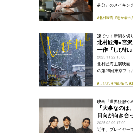
身分』のメイキング
部門に選出され、
#北村匠海
#愚か者の
たことも話題の本
に、Netflix
団・THE SEV
凍てつく新潟を切
の元で長年助監督
北村匠海×宮
とマモル（林裕太）、
一作『しびれ』
link" href="https:/
2025.11.22 15:00
北村匠海主演映画『
の第26回東京フ
『佐々木、イン、マ
#しびれ
#内山拓也
#
で“現実に抗いな
督が、居場所とア
作。主人公は、幼
映画『世界征服や
地。母の亜樹と雑
「大事なのは
寄せることになる
日向が向き合
<a class="more-lin
2025.02.09 17:00
近年、プレイヤー