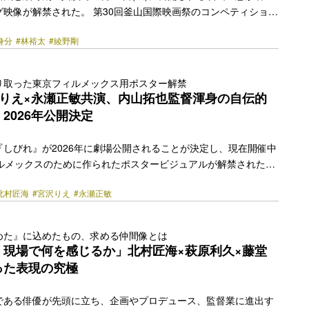
映像が解禁された。 第30回釜山国際映画祭のコンペティション
北村匠海・林裕太・綾野剛の3人が揃って最優秀俳優賞を受賞し
身分
#林裕太
#綾野剛
作。第二回大藪春彦新人賞を受賞した西尾潤の同名小説を原作
ドラマ『今際の国のアリス』シリーズなどを手掛けたプロデューサー集
ENが初の劇場公開作品として映画化した。そして監督を、岩井俊二
り取った東京フィルメックス用ポスター解禁
として活躍した永田琴が務める。 主人公は、タクヤ（北村匠海）
沢りえ×永瀬正敏共演、内山拓也監督渾身の自伝的
そして梶⾕（綾野剛）。3人の若者の視点… <a class="more-
2026年公開決定
/bezzy.jp/2025/10/75353/"></a>
しびれ』が2026年に劇場公開されることが決定し、現在開催中
ィルメックスのために作られたポスタービジュアルが解禁された。
イマイン』（20）、『若き見知らぬ者たち』（24）とこれま
北村匠海
#宮沢りえ
#永瀬正敏
がらも何かを掴もうとする若者の青春”を見つめてきた内山拓也監
イデンティティを模索する少年の物語を自伝的作品として描く本
少期に暴君のようだった父の影響から言葉を発しない少年・大
めた』に込めたもの、求める仲間像とは
居ビル屋上のプレハブで暮らしていたが、やがて叔母の家に身を
、現場で何を感じるか」北村匠海×萩原利久×藤堂
。しかしどこにも居場所はなく、ひとりで過ごしては内気にな…
った表現の究極
k" href="https://bezzy.jp/2025/11/77470/"></a>
である俳優が先頭に立ち、企画やプロデュース、監督業に進出す