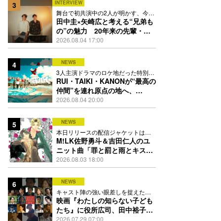
INTERVIEW
3
舞台で初共演中の2人が明かす、今の
自分をつくる恩人の存在
田中圭×矢崎広と考える“兄弟も
の”の魅力 20年来の先輩・後
輩が初めて見つけた互いの共通
2026.08.04 17:00
点とは
NEWS
4
3人主演ドラマのロケ地だった特別な
場所で撮影を敢行
RUI・TAIKI・KANONが“最高の
仲間”を連れ原点の地へ、
STARGLOW「GOTH」ダンス
2026.08.04 20:00
映像公開
NEWS
5
本日リリースの配信ジャケットは
PEACH-PITが描き下ろし
M!LK佐野勇斗＆吉田仁人のユ
ニット曲「罪と罰と雨とキス」
MV公開、2人が霧雨と共に舞い
2026.08.03 18:00
踊る
NEWS
6
キャスト陣の強い眼差しを捉えたポ
スター、本予告も解禁
映画『わたしの知らない子ども
たち』に役所広司、田中裕子、
岡田准一、吉田羊、坂東龍汰ら
2026.07.29 07:00