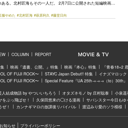
ある。北村匠海もその一人だ。 2月7日に公開された短編映画
』で企画・脚本・監督に挑戦。10代の頃に強い影響を受けたとい
征服やめた
#北村匠海
#萩原利久
#藤堂日向
ーの不可思議/wonderboyの同名楽曲を原案に、社会の中でもが
画に焼きつけた。 記念すべき監督デビュー作でタッグを組むの
久と藤堂日向。こんな世界で生きる意味なんてあるのか。絶望の
た銃口が一筋の光となって今、未来に放たれる。 不可思
でる言葉の魅力 ──不可思議/wonderboy… <a class="more-link"
y.jp/2025/02/58453/"></a>
IEW
COLUMN
REPORT
特集
映画『遺書、公開。』特集
映画『本心』特集
『青春18×2
 OF FUJI ROCK〜
STAYC Japan Debut!! 特集
イナズマロック フ
 OF FUJI ROCK〜
Special Feature『UA 25th→→→（to）30th』
芸人結成物語 by やついいちろう
オタズネモノ by 庄村聡泰
小泉遥
ヤをぶっ飛ばせ！
久保田悠来の◯ける漫画
サバシスター今日もゆ
うぜ！
カンナギマロの放課後リバイバル
渡辺みり愛のソラ模様
お知らせ
プライバシーポリシー