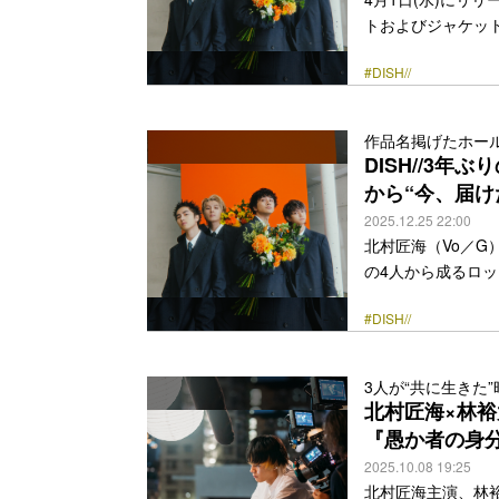
トおよびジャケット
バムとなる本作で
#DISH//
「今、届けたい楽曲
DISH//ならでは
る。 DISH//の
作品名掲げたホールツ
ットが解禁されて
DISH//3年
ムの全貌。フ… <a class=
から“今、届け
2025.12.25 22:00
北村匠海（Vo／G
の4人から成るロック
『aRange』を
#DISH//
る本作では、先日活
以上のデモの中から“
した新録曲群と、DI
3人が“共に生きた
をテーマとしてい
北村匠海×林
として朝を彩った「朝、… 
『愚か者の身
href="https://bezz
2025.10.08 19:25
北村匠海主演、林裕