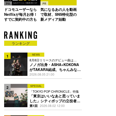
PR
PR
ドコモユーザーなら
気になるあの人を動画
Netflixが毎月お得！
で取材、SNS特化型の
すでに契約中の方も
新メディア始動
ランキング
NEWS
1
8月8日リリースのデビュー曲は
「Time is money」
ノノガ出身・ASHA×KOKONA
がTAKARA結成、ちゃんみな主
宰レーベル第2弾アーティスト
2026.08.05 21:00
に
SPECIAL
2
「TOKYO POP CHRONICLE」特集
「東京はいいなあと思っていま
した」シティポップの立役者・
伊藤銀次の名曲回想録
第1回
2026.08.02 12:00