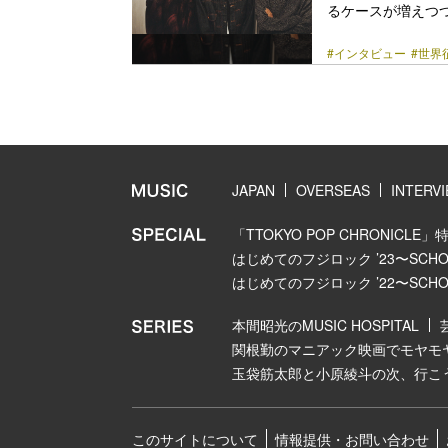
るケースが増えつつ
『世界征服やめた
#インタビュー
#世界
うポエトリーラッパ
く若者の叫びを映
は、盟友・萩原利
中、差し向けられ
議/wonderboyが奏
href="https://bezz
JAPAN
OVERSEAS
INTERV
「TTOKYO POP CHRONICLE」
はじめてのフジロック ’23〜SCHOOL
はじめてのフジロック ’22〜SCHOOL
本間昭光のMUSIC HOSPITAL
関根勤のマニアック映画でモヤモ
玉袋筋太郎と小原綾斗の次、行こ
このサイトについて
情報提供・お問い合わせ