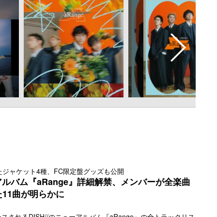
たジャケット4種、FC限定盤グッズも公開
ーアルバム『aRange』詳細解禁、メンバーが全楽曲
11曲が明らかに
ースされるDISH//のニューアルバム『aRange』の全トラックリス