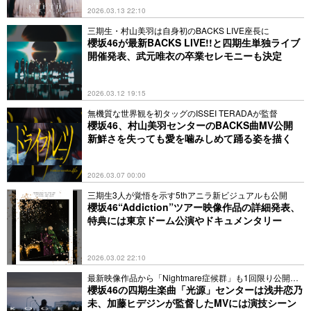
2026.03.13 22:10
三期生・村山美羽は自身初のBACKS LIVE座長に
櫻坂46が最新BACKS LIVE!!と四期生単独ライブ
開催発表、武元唯衣の卒業セレモニーも決定
2026.03.12 19:15
無機質な世界観を初タッグのISSEI TERADAが監督
櫻坂46、村山美羽センターのBACKS曲MV公開
新鮮さを失っても愛を噛みしめて踊る姿を描く
2026.03.07 00:00
三期生3人が覚悟を示す5thアニラ新ビジュアルも公開
櫻坂46“Addiction”ツアー映像作品の詳細発表、
特典には東京ドーム公演やドキュメンタリー
2026.03.02 22:10
最新映像作品から「Nightmare症候群」も1回限り公開決
定
櫻坂46の四期生楽曲「光源」センターは浅井恋乃
未、加藤ヒデジンが監督したMVには演技シーン