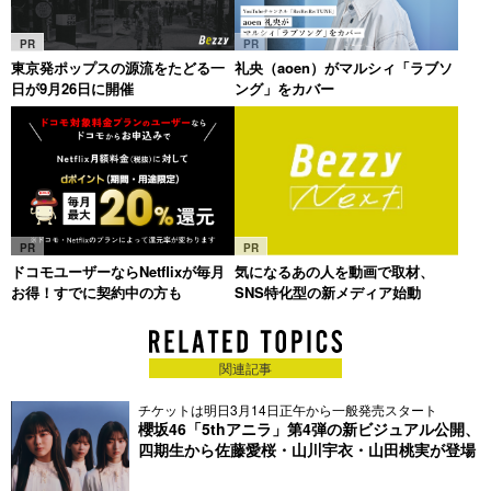
PR
PR
東京発ポップスの源流をたどる一
礼央（aoen）がマルシィ「ラブソ
日が9月26日に開催
ング」をカバー
PR
PR
ドコモユーザーならNetflixが毎月
気になるあの人を動画で取材、
お得！すでに契約中の方も
SNS特化型の新メディア始動
関連記事
チケットは明日3月14日正午から一般発売スタート
櫻坂46「5thアニラ」第4弾の新ビジュアル公開、
四期生から佐藤愛桜・山川宇衣・山田桃実が登場