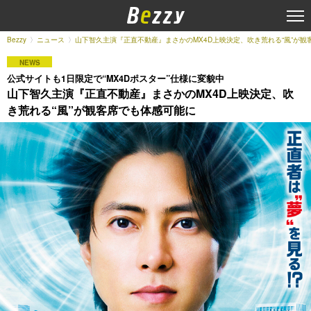
Bezzy
ニュース
山下智久主演『正直不動産』まさかのMX4D上映決定、吹き荒れる“風”が観
NEWS
公式サイトも1日限定で“MX4Dポスター”仕様に変貌中
山下智久主演『正直不動産』まさかのMX4D上映決定、吹
き荒れる“風”が観客席でも体感可能に