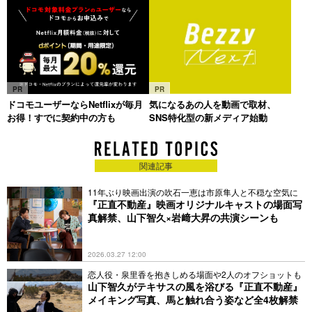
PR
PR
ドコモユーザーならNetflixが毎月
気になるあの人を動画で取材、
お得！すでに契約中の方も
SNS特化型の新メディア始動
関連記事
11年ぶり映画出演の吹石一恵は市原隼人と不穏な空気に
『正直不動産』映画オリジナルキャストの場面写
真解禁、山下智久×岩﨑大昇の共演シーンも
2026.03.27 12:00
恋人役・泉里香を抱きしめる場面や2人のオフショットも
山下智久がテキサスの風を浴びる『正直不動産』
メイキング写真、馬と触れ合う姿など全4枚解禁