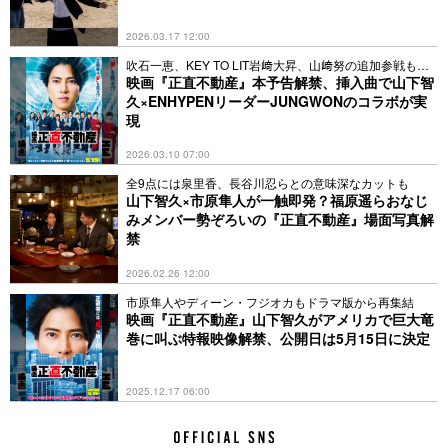
2026.03.17 12:00
吹石一恵、KEY TO LIT岩﨑大昇、山﨑努の追加参戦も決
定
映画『正直不動産』本予告解禁、挿入曲で山下智
久×ENHYPENリーダーJUNGWONのコラボが実
現
2026.03.10 07:00
全9点には泉里香、長谷川忍らとの意味深なカットも
山下智久×市原隼人が一触即発？福原遥らおなじ
みメンバー勢ぞろいの『正直不動産』場面写真解
禁
2026.02.26 12:00
市原隼人やディーン・フジオカもドラマ版から再集結
映画『正直不動産』山下智久がアメリカで巨大竜
巻に叫ぶ特報映像解禁、公開日は5月15日に決定
2025.12.17 06:00