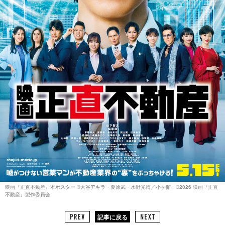
映画『正直不動産』本ポスター ©大谷アキラ・夏原武・水野光博／小学館 ©2026 映画『正直
不動産』製作委員会
記事に戻る