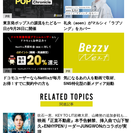
PR
PR
東京発ポップスの源流をたどる一
礼央（aoen）がマルシィ「ラブソ
日が9月26日に開催
ング」をカバー
PR
PR
ドコモユーザーならNetflixが毎月
気になるあの人を動画で取材、
お得！すでに契約中の方も
SNS特化型の新メディア始動
関連記事
吹石一恵、KEY TO LIT岩﨑大昇、山﨑努の追加参戦も決
定
映画『正直不動産』本予告解禁、挿入曲で山下智
久×ENHYPENリーダーJUNGWONのコラボが実
現