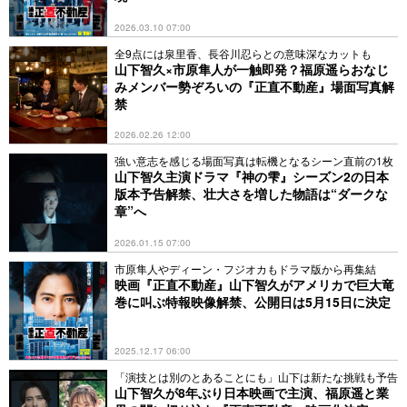
2026.03.10 07:00
全9点には泉里香、長谷川忍らとの意味深なカットも
山下智久×市原隼人が一触即発？福原遥らおなじ
みメンバー勢ぞろいの『正直不動産』場面写真解
禁
2026.02.26 12:00
強い意志を感じる場面写真は転機となるシーン直前の1枚
山下智久主演ドラマ『神の雫』シーズン2の日本
版本予告解禁、壮大さを増した物語は“ダークな
章”へ
2026.01.15 07:00
市原隼人やディーン・フジオカもドラマ版から再集結
映画『正直不動産』山下智久がアメリカで巨大竜
巻に叫ぶ特報映像解禁、公開日は5月15日に決定
2025.12.17 06:00
「演技とは別のとあることにも」山下は新たな挑戦も予告
山下智久が8年ぶり日本映画で主演、福原遥と業