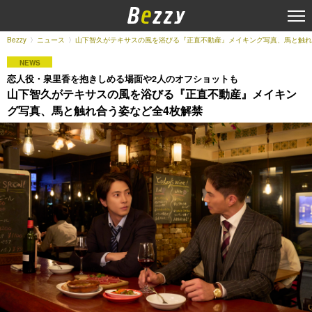
Bezzy
ニュース
山下智久がテキサスの風を浴びる『正直不動産』メイキング写真、馬と触れ
NEWS
恋人役・泉里香を抱きしめる場面や2人のオフショットも
山下智久がテキサスの風を浴びる『正直不動産』メイキン
グ写真、馬と触れ合う姿など全4枚解禁