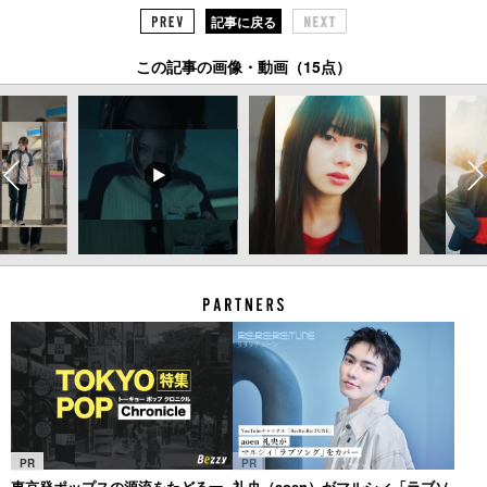
記事に戻る
この記事の画像・動画（15点）
PR
PR
東京発ポップスの源流をたどる一
礼央（aoen）がマルシィ「ラブソ