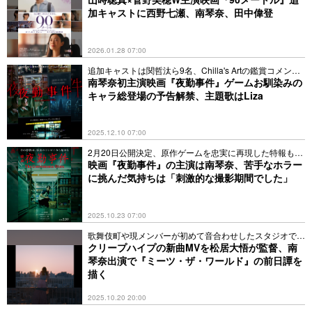
加キャストに西野七瀬、南琴奈、田中偉登
2026.01.28 07:00
追加キャストは関哲汰ら9名、Chilla's Artの鑑賞コメント
も
南琴奈初主演映画『夜勤事件』ゲームお馴染みの
キャラ総登場の予告解禁、主題歌はLiza
2025.12.10 07:00
2月20日公開決定、原作ゲームを忠実に再現した特報も解
禁
映画『夜勤事件』の主演は南琴奈、苦手なホラー
に挑んだ気持ちは「刺激的な撮影期間でした」
2025.10.23 07:00
歌舞伎町や現メンバーが初めて音合わせしたスタジオで撮
影
クリープハイプの新曲MVを松居大悟が監督、南
琴奈出演で『ミーツ・ザ・ワールド』の前日譚を
描く
2025.10.20 20:00