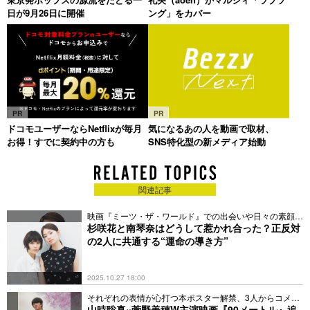
日が9月26日に開催
ング」をカバー
PR
PR
ドコモユーザーならNetflixが毎月
気になるあの人を動画で取材、
お得！すでに契約中の方も
SNS特化型の新メディア始動
関連記事
映画『ミーツ・ザ・ワールド』での出会いや日々の素顔に
迫る
杉咲花と南琴奈はどうして惹かれ合った？正反対
の2人に共通する“運命の導き方”
2025.10.27 18:00
それぞれの表情が心打つ本ポスター解禁、3人からコメン
トも
山時聡真×菅野美穂W主演映画『90メートル』追