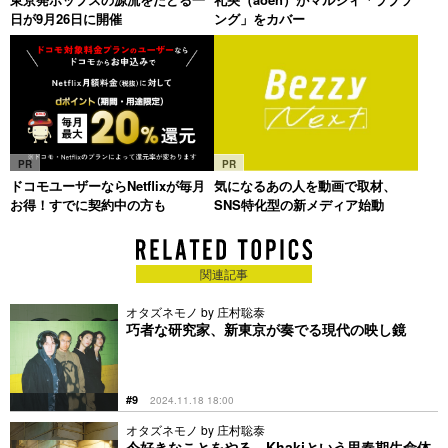
日が9月26日に開催
ング」をカバー
PR
PR
ドコモユーザーならNetflixが毎月
気になるあの人を動画で取材、
お得！すでに契約中の方も
SNS特化型の新メディア始動
関連記事
オタズネモノ by 庄村聡泰
巧者な研究家、新東京が奏でる現代の映し鏡
#9
2024.11.18 18:00
オタズネモノ by 庄村聡泰
今好きなことをやる、Khakiという思春期生命体