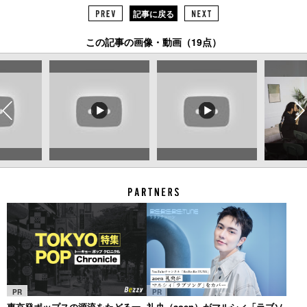
記事に戻る
この記事の画像・動画（19点）
PR
PR
東京発ポップスの源流をたどる一
礼央（aoen）がマルシィ「ラブソ