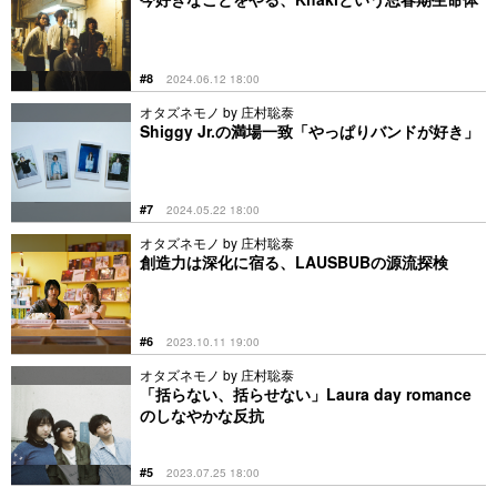
#8
2024.06.12 18:00
オタズネモノ by 庄村聡泰
Shiggy Jr.の満場一致「やっぱりバンドが好き」
#7
2024.05.22 18:00
オタズネモノ by 庄村聡泰
創造力は深化に宿る、LAUSBUBの源流探検
#6
2023.10.11 19:00
オタズネモノ by 庄村聡泰
「括らない、括らせない」Laura day romance
のしなやかな反抗
#5
2023.07.25 18:00