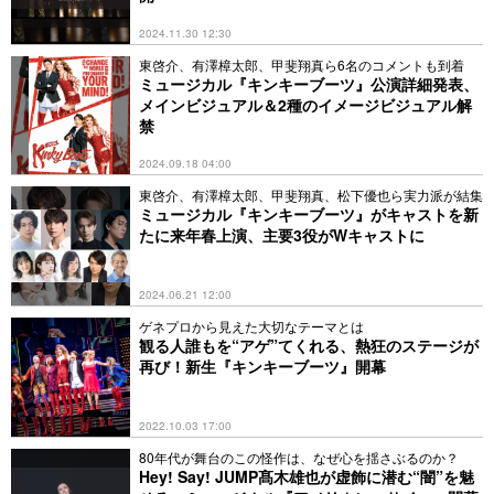
2024.11.30 12:30
東啓介、有澤樟太郎、甲斐翔真ら6名のコメントも到着
ミュージカル『キンキーブーツ』公演詳細発表、
メインビジュアル＆2種のイメージビジュアル解
禁
2024.09.18 04:00
東啓介、有澤樟太郎、甲斐翔真、松下優也ら実力派が結集
ミュージカル『キンキーブーツ』がキャストを新
たに来年春上演、主要3役がWキャストに
2024.06.21 12:00
ゲネプロから見えた大切なテーマとは
観る人誰もを“アゲ”てくれる、熱狂のステージが
再び！新生『キンキーブーツ』開幕
2022.10.03 17:00
80年代が舞台のこの怪作は、なぜ心を揺さぶるのか？
Hey! Say! JUMP髙木雄也が虚飾に潜む“闇”を魅