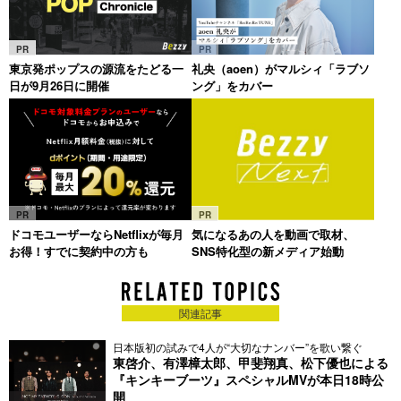
PR
PR
東京発ポップスの源流をたどる一
礼央（aoen）がマルシィ「ラブソ
日が9月26日に開催
ング」をカバー
PR
PR
ドコモユーザーならNetflixが毎月
気になるあの人を動画で取材、
お得！すでに契約中の方も
SNS特化型の新メディア始動
関連記事
日本版初の試みで4人が“大切なナンバー”を歌い繋ぐ
東啓介、有澤樟太郎、甲斐翔真、松下優也による
『キンキーブーツ』スペシャルMVが本日18時公
開