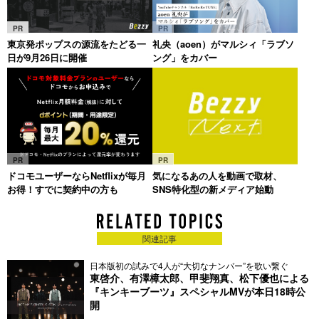
PR
PR
東京発ポップスの源流をたどる一
礼央（aoen）がマルシィ「ラブソ
日が9月26日に開催
ング」をカバー
PR
PR
ドコモユーザーならNetflixが毎月
気になるあの人を動画で取材、
お得！すでに契約中の方も
SNS特化型の新メディア始動
関連記事
日本版初の試みで4人が“大切なナンバー”を歌い繋ぐ
東啓介、有澤樟太郎、甲斐翔真、松下優也による
『キンキーブーツ』スペシャルMVが本日18時公
開