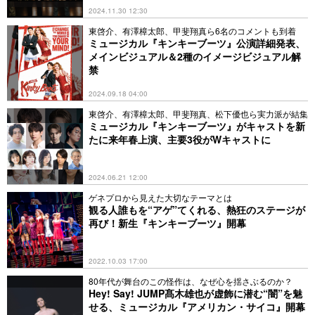
2024.11.30 12:30
東啓介、有澤樟太郎、甲斐翔真ら6名のコメントも到着
ミュージカル『キンキーブーツ』公演詳細発表、
メインビジュアル＆2種のイメージビジュアル解
禁
2024.09.18 04:00
東啓介、有澤樟太郎、甲斐翔真、松下優也ら実力派が結集
ミュージカル『キンキーブーツ』がキャストを新
たに来年春上演、主要3役がWキャストに
2024.06.21 12:00
ゲネプロから見えた大切なテーマとは
観る人誰もを“アゲ”てくれる、熱狂のステージが
再び！新生『キンキーブーツ』開幕
2022.10.03 17:00
80年代が舞台のこの怪作は、なぜ心を揺さぶるのか？
Hey! Say! JUMP髙木雄也が虚飾に潜む“闇”を魅
せる、ミュージカル『アメリカン・サイコ』開幕