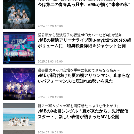
今は第二の青春真っ只中、≠MEが描く“未来の私”
2024.03.20 18:00
昼公演から蟹沢萌子の坂道AKBカバーなど4曲が追加
≠MEの横浜アリーナライブBlu-rayは計220分の超
ボリュームに、特典映像詳細＆ジャケット公開
2025.03.03 19:00
過去最大キャパ会場を手中に収めてさらなる高みへ
≠MEが駆け抜けた夏の横アリワンマン、止まらな
いパフォーマンスに底知れぬ勢いを見た
2024.07.20 19:00
新アー写＆ジャケ写も清涼感たっぷりな仕上がりに
≠MEの9枚目シングル「夏が来たから」先行配信
スタート、新しい表情が詰まったMVも公開
2024.07.16 01:50