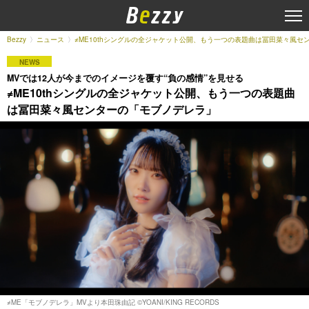
Bezzy
ニュース
≠ME10thシングルの全ジャケット公開、もう一つの表題曲は冨田菜々風セ
NEWS
MVでは12人が今までのイメージを覆す“負の感情”を見せる
≠ME10thシングルの全ジャケット公開、もう一つの表題曲
は冨田菜々風センターの「モブノデレラ」
≠ME「モブノデレラ」MVより本田珠由記 ©︎YOANI/KING RECORDS