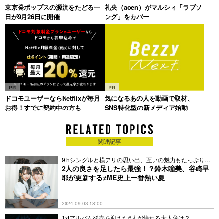
東京発ポップスの源流をたどる一
礼央（aoen）がマルシィ「ラブソ
日が9月26日に開催
ング」をカバー
PR
PR
ドコモユーザーならNetflixが毎月
気になるあの人を動画で取材、
お得！すでに契約中の方も
SNS特化型の新メディア始動
関連記事
9thシングルと横アリの思い出、互いの魅力もたっぷりと
語る
2人の良さを足したら最強！？鈴木瞳美、谷崎早
耶が更新する≠ME史上一番熱い夏
2024.09.03 18:00
1stアルバム発売を迎えた6人が憧れる大人像は？