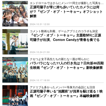
エンドロールではさらにメンバー同士が撮影した写真を大
放出
正源司陽子が常に持ち歩いていたカメラには何
が？『ゼンブ・オブ・トーキョー』オフショット
解禁
2024.10.31 12:00
コメント動画も到着、ゲームアプリとのコラボも決定
『ゼンブ・オブ・トーキョー』主題歌MVに正源
司陽子が出演、Conton Candyが青春を奏でる
2024.10.24 21:00
クセつよ女子高生たちの新たな一面が明らかに
バラバラになった11人の行き先は？日向坂46四期
生映画『ゼンブ・オブ・トーキョー』新映像解禁
2024.10.17 18:00
アドリブも多かったメンバー等身大の会話にも注目
正源司陽子率いる“池園班”が浅草を駆け巡る！映
画『ゼンブ・オブ・トーキョー』本編映像解禁