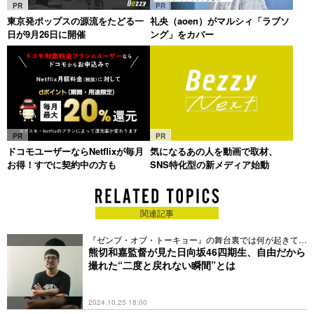
PR
PR
東京発ポップスの源流をたどる一
礼央（aoen）がマルシィ「ラブソ
日が9月26日に開催
ング」をカバー
PR
PR
ドコモユーザーならNetflixが毎月
気になるあの人を動画で取材、
お得！すでに契約中の方も
SNS特化型の新メディア始動
関連記事
『ゼンブ・オブ・トーキョー』の舞台裏では何が起きてい
た？
熊切和嘉監督が見た日向坂46四期生、自由だから
撮れた“二度と戻れない瞬間”とは
2024.10.25 18:00