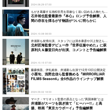
2024.08.29 07:00
もがき葛藤する池松壮亮を容赦なく追い詰める人物たちの
姿も
石井裕也監督最新作『本心』ロング予告解禁、人
間の存在を揺るがす物語がついに明らかに
2024.10.08 08:00
井浦新も友情出演、スタッフには清⽔康彦や川上智之ら集
結
北村匠海監督デビュー作『世界征服やめた』に萩
原利久＆藤堂日向が出演、コメントと予告編解禁
2024.10.15 07:00
藤森慎吾、伊礼姫奈、井浦新ら出演で12月13日公開決定
小栗旬、浅野忠信ら監督務める『MIRRORLIAR
FILMS Season6』全5作品のラインナップ解禁
2024.09.02 18:00
マーク・マリオット監督の原点となった“異国体験”とは
井浦新がスーツを脱ぎ捨て「ヒーハー!!」と高
揚、映画『東京カウボーイ』予告編解禁