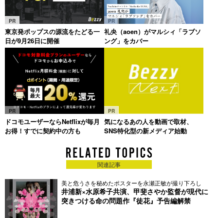
PR
PR
東京発ポップスの源流をたどる一
礼央（aoen）がマルシィ「ラブソ
日が9月26日に開催
ング」をカバー
PR
PR
ドコモユーザーならNetflixが毎月
気になるあの人を動画で取材、
お得！すでに契約中の方も
SNS特化型の新メディア始動
関連記事
美と危うさを秘めたポスターを永瀬正敏が撮り下ろし
井浦新×水原希子共演、甲斐さやか監督が現代に
突きつける命の問題作『徒花』予告編解禁