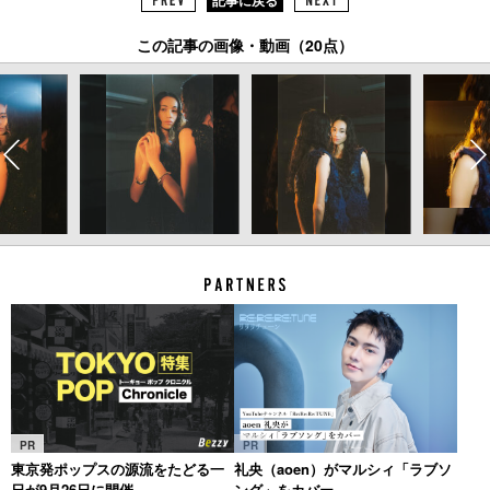
記事に戻る
この記事の画像・動画（20点）
PR
PR
東京発ポップスの源流をたどる一
礼央（aoen）がマルシィ「ラブソ
日が9月26日に開催
ング」をカバー