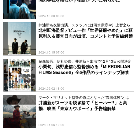
2024.10.08 08:00
井浦新も友情出演、スタッフには清⽔康彦や川上智之ら集
結
北村匠海監督デビュー作『世界征服やめた』に萩
原利久＆藤堂日向が出演、コメントと予告編解禁
2024.10.15 07:00
藤森慎吾、伊礼姫奈、井浦新ら出演で12月13日公開決定
小栗旬、浅野忠信ら監督務める『MIRRORLIAR
FILMS Season6』全5作品のラインナップ解禁
2024.09.02 18:00
マーク・マリオット監督の原点となった“異国体験”とは
井浦新がスーツを脱ぎ捨て「ヒーハー!!」と高
揚、映画『東京カウボーイ』予告編解禁
2024.04.06 12:00