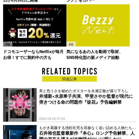
PR
PR
ドコモユーザーならNetflixが毎月
気になるあの人を動画で取材、
お得！すでに契約中の方も
SNS特化型の新メディア始動
関連記事
美と危うさを秘めたポスターを永瀬正敏が撮り下ろし
井浦新×水原希子共演、甲斐さやか監督が現代に
突きつける命の問題作『徒花』予告編解禁
2024.08.29 07:00
もがき葛藤する池松壮亮を容赦なく追い詰める人物たちの
姿も
石井裕也監督最新作『本心』ロング予告解禁、人
間の存在を揺るがす物語がついに明らかに