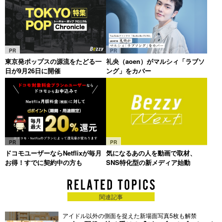
PR
PR
東京発ポップスの源流をたどる一
礼央（aoen）がマルシィ「ラブソ
日が9月26日に開催
ング」をカバー
PR
PR
ドコモユーザーならNetflixが毎月
気になるあの人を動画で取材、
お得！すでに契約中の方も
SNS特化型の新メディア始動
関連記事
アイドル以外の側面を捉えた新場面写真5枚も解禁