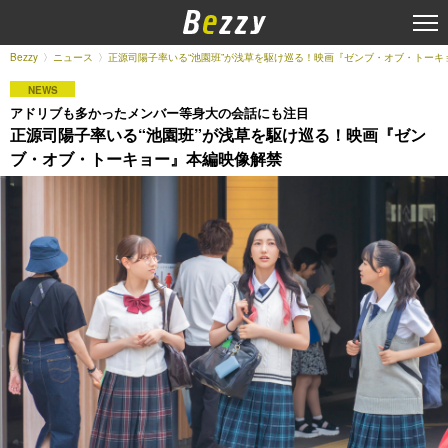
Bezzy
ニュース
正源司陽子率いる“池園班”が浅草を駆け巡る！映画『ゼンブ・オブ・トーキ
NEWS
アドリブも多かったメンバー等身大の会話にも注目
正源司陽子率いる“池園班”が浅草を駆け巡る！映画『ゼン
ブ・オブ・トーキョー』本編映像解禁