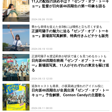
11人の配役の決め手は？『ゼンブ・オブ・トーキ
ョー』監督が日向坂46四期生の第一印象を語る
2024.09.26 15:00
豊かな表情を捉えた全3枚には唖然と立ち尽くす姿も
正源司陽子の魅力に迫る『ゼンブ・オブ・トーキ
ョー』新場面写真解禁、特典付きムビチケも販売
2024.09.19 10:00
正源司陽子＆渡辺莉奈が砂浜で遠くを見つめるカットも
日向坂46四期生映画『ゼンブ・オブ・トーキョ
ー』新場面写真、11人がそれぞれの東京を駆け巡
る
2024.09.13 12:00
追加キャストも発表、小坂菜緒は憧れのアイドル役に
日向坂46四期生が全員出演『ゼンブ・オブ・トー
キョー』予告解禁、Conton Candyの主題歌も
2024.09.11 08:00