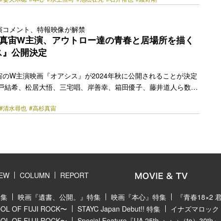
集結した。 「大事な話があるの」そう言い残して急逝した母が、
選んでいた。幸せそうに見えた母がなぜ自ら死を望んでいたのか。
心が知りたい息子の朔也は、最先端のAI企業に「母を作ってほし
演コメント、特報映像が解禁
テクノロジーは、人の心を再現できるのか。ただ、母の本当の心
杉真宙W主演、アウトロー達の青春と居場所を描く
なのに、朔也は自分の心や尊厳さえも見失っていく。 … <a
ス』公開決定
href="https://bezzy.jp/2024/06/46243/"></a>
のW主演映画『オアシス』が2024年秋に公開されることが決定
山戸結希、松居大悟、三宅唱、岸善幸、箱田優子、藤井道人ら数多
ドラマ作品に助監督として参加してきた岩屋拓郎。映画企画コン
#清⽔尋也
#⾼杉真宙
賞を獲得し、鮮烈な長編デビューを飾ることとなった。 2012
ドラマ『高校入試』で初共演をした清⽔と⾼杉は、その後映画
中島哲也監督）、映画『逆光の頃』（17／小林啓一監督）、ドラ
9／NHK)、映画『東京リベンジャーズ 2 血のハロウィン編 -運
英勉監督）でも共演。 長きに渡りプライ… <a class="more-
/bezzy.jp/2024/06/46223/"></a>
IEW
COLUMN
REPORT
特集
映画『遺書、公開。』特集
映画『本心』特集
『青春18×2
 OF FUJI ROCK〜
STAYC Japan Debut!! 特集
イナズマロック フ
 OF FUJI ROCK〜
Special Feature『UA 25th→→→（to）30th』