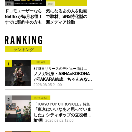
PR
PR
ドコモユーザーなら
気になるあの人を動画
Netflixが毎月お得！
で取材、SNS特化型の
すでに契約中の方も
新メディア始動
ランキング
NEWS
1
8月8日リリースのデビュー曲は
「Time is money」
ノノガ出身・ASHA×KOKONA
がTAKARA結成、ちゃんみな主
宰レーベル第2弾アーティスト
2026.08.05 21:00
に
SPECIAL
2
「TOKYO POP CHRONICLE」特集
「東京はいいなあと思っていま
した」シティポップの立役者・
伊藤銀次の名曲回想録
第1回
2026.08.02 12:00