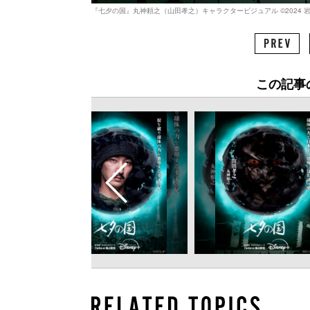
『七夕の国』丸神頼之（山田孝之）キャラクタービジュアル ©︎2024
この記事