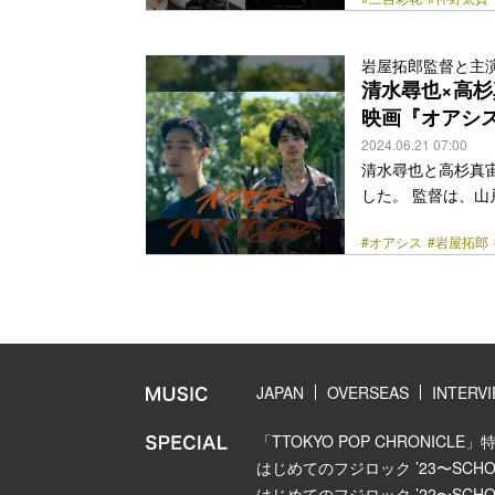
華実力派俳優陣が
実は“自由死”を
どうしても母の本
岩屋拓郎監督と主
い」と依頼する。
清⽔尋也×⾼
を知りたかっただけ
映画『オアシ
class="more-link" 
2024.06.21 07:00
清⽔尋也と⾼杉真宙
した。 監督は、
くの監督の映画・
#オアシス
#岩屋拓郎
ペにて本企画が新人
年にフジテレビの
『渇き。』（14／
マ『サギデカ』（1
命-／-決戦』（23／
link" href="https:/
JAPAN
OVERSEAS
INTERV
「TTOKYO POP CHRONICLE」
はじめてのフジロック ’23〜SCHOOL
はじめてのフジロック ’22〜SCHOOL