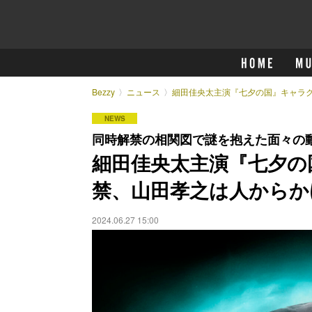
Bezzy
ニュース
細田佳央太主演『七夕の国』キャラ
NEWS
同時解禁の相関図で謎を抱えた面々の
細田佳央太主演『七夕の
禁、山田孝之は人からか
2024.06.27 15:00