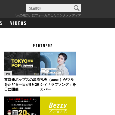
「人の魅力」にフォーカスしたエンタメメディア
PR
PR
東京発ポップスの源流
礼央（aoen）がマル
をたどる一日が9月26
シィ「ラブソング」を
日に開催
カバー