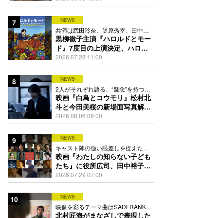
踊る
NEWS
7
共演は武田玲奈、笠原秀幸、田中要
次、井川遥
黒柳徹子主演『ハロルドとモー
ド』7度目の上演決定、ハロル
ド役はKEY TO LIT岩﨑大昇
2026.07.28 11:00
NEWS
8
2人がそれぞれ語る、“疑念”を持つこ
との苦しさとは
映画『白鳥とコウモリ』松村北
斗と今田美桜の新場面写真解
禁、事件前後で一変する表情捉
2026.08.06 08:00
えた全4点
NEWS
9
キャスト陣の強い眼差しを捉えたポ
スター、本予告も解禁
映画『わたしの知らない子ども
たち』に役所広司、田中裕子、
岡田准一、吉田羊、坂東龍汰ら
2026.07.29 07:00
13人
NEWS
10
映像を彩るテーマ曲はSADFRANKが
歌う「愛の讃歌」カバー
北村匠海がまなざしで表現した