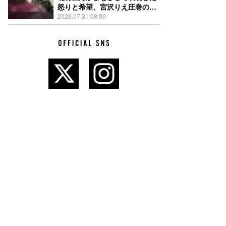
怒りと希望、宮沢りえ圧巻の演
技が光る『しびれ』90秒予告解
2026.07.31 08:00
禁