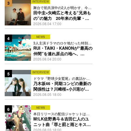
INTERVIEW
3
舞台で初共演中の2人が明かす、今の
自分をつくる恩人の存在
田中圭×矢崎広と考える“兄弟も
の”の魅力 20年来の先輩・後
輩が初めて見つけた互いの共通
2026.08.04 17:00
点とは
NEWS
4
3人主演ドラマのロケ地だった特別な
場所で撮影を敢行
RUI・TAIKI・KANONが“最高の
仲間”を連れ原点の地へ、
STARGLOW「GOTH」ダンス
2026.08.04 20:00
映像公開
INTERVIEW
5
ドラマ『野球少女鷲尾』の裏話から
隠れた素顔にたっぷり迫る
乃木坂46・同期コンビの最新の
関係性は？川﨑桜×小川彩が明
かす互いの推しポイント
2026.08.05 18:00
NEWS
6
本日リリースの配信ジャケットは
PEACH-PITが描き下ろし
M!LK佐野勇斗＆吉田仁人のユ
ニット曲「罪と罰と雨とキス」
MV公開、2人が霧雨と共に舞い
2026.08.03 18:00