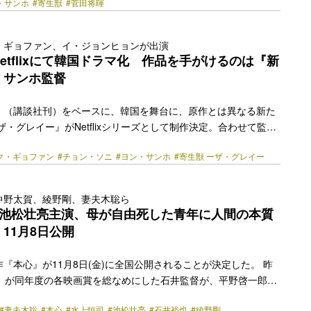
・サンホ
#寄生獣
#菅田将暉
韓国に襲来していたらという発想から生まれた。4月5日(金)に
tflixの週間グローバルTOP10（非英語シリーズ）で1位を獲得
る泉新一のサプライズ登場も大きな話題となっている。 父親から
・ギョファン、イ・ジョンヒョンが出演
という悲痛な過去を持つスイン（演：チョン・ソニ）は、“自分は
etflixにて韓国ドラマ化 作品を手がけるのは『新
思い詰め、ただ生きるだけの毎… <a class="more-link"
・サンホ監督
y.jp/2024/04/43230/"></a>
』（講談社刊）をベースに、韓国を舞台に、原作とは異なる新た
ザ・グレイー』がNetflixシリーズとして制作決定。合わせて監督
、メインキャストにチョン・ソニ、ク・ギョファン、イ・ジョン
ク・ギョファン
#チョン・ソニ
#ヨン・サンホ
#寄生獣 ーザ・グレイー
ことが発表された。 1988年に連載が開始し、完結後も20年以
を代表する漫画となった『寄生獣』。その遺伝子を受け継いで綴
間を宿主として寄生し、支配しようとする正体不明の寄生生物と
仲野太賀、綾野剛、妻夫木聡ら
凶悪な殺戮を始めた彼らを阻止すべく、戦いを挑む人間たちを描
×池松壮亮主演、母が自由死した青年に人間の本質
獣』は、約20の国と地域で累計発行部数2,500… <a
』11月8日公開
ref="https://bezzy.jp/2022/08/6862/"></a>
『本心』が11月8日(金)に全国公開されることが決定した。 昨
月』が同年度の各映画賞を総なめにした石井監督が、平野啓一郎原
心』を映画化。池松壮亮を主演に迎え、日本映画界を牽引する豪
#妻夫木聡
#本心
#水上恒司
#池松壮亮
#石井裕也
#綾野剛