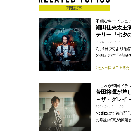
関連記事
不穏なキービジュ
細田佳央太主
テリー『七夕
2024.06.20 10:00
7月4日(木)より
の国』の本予告映
生獣』や『ヒストリ
#七夕の国
#三上博史
「週刊ビッグコミ
中でもカルト的人
能」と言われ続け
「これが韓国ドラ
ニープラス「スター
菅田将暉が差し
くエグられた。役に
－ザ・グレイ
class="more-link" 
2024.04.12 11:00
Netflixにて
の場面写真が解禁
ン・サンホ監督が