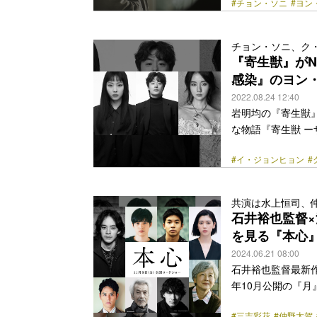
#チョン・ソニ
#ヨン
生物＝パラサイトが
配信開始されるとNe
し、菅田将暉演じ
チョン・ソニ、ク
暴力を振るわれる
『寄生獣』がN
誰からも愛されない”と
感染』のヨン
href="https://bezz
2022.08.24 12:40
岩明均の『寄生獣
な物語『寄生獣 ー
にヨン・サンホが
#イ・ジョンヒョン
#
ヒョンが迎えられる
上売れ続け、日本
られる本作は、人
共演は水上恒司、
人間たちの物語。
石井裕也監督
く。原作漫画『寄生
を見る『本心
class="more-link" h
2024.06.21 08:00
石井裕也監督最新作
年10月公開の『
作の長編小説『本
#三吉彩花
#仲野太賀