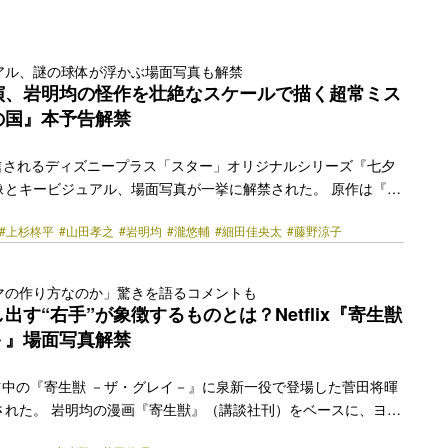
アル、謎の球体が浮かぶ場面写真も解禁
演、岩明均の怪作を壮絶なスケールで描く超常ミス
の国』本予告解禁
配信されるディズニープラス「スター」オリジナルシリーズ『七夕
像とキービジュアル、場面写真が一挙に解禁された。 原作は『寄
エ』などで知られる岩明均が、1996年から1999年にかけて
#上杉柊平
#山田孝之
#岩明均
#瀧悠輔
#細田佳央太
#藤野涼子
ックスピリッツ」にて不定期連載した同名SF漫画。岩明の作品の
気を誇り、その壮大なスケールと刺激的な表現から「映像化不可
ていた“怪作”が、『ガンニバル』などの話題作を手掛けるディズ
マの作り方なのか」驚きを語るコメントも
」にてドラマ化される。 ある日、ビルや人が謎の“球体”にまる
出す“右手”が象徴するものとは？Netflix『寄生獣
立たない“超能力”をもつ平凡な大学生ナン丸は、… <a
－』場面写真解禁
href="https://bezzy.jp/2024/06/46191/"></a>
独占配信中の『寄生獣 －ザ・グレイ－』に泉新一役で登場した菅田将暉
された。 岩明均の漫画『寄生獣』（講談社刊）をベースに、ヨ
韓国を舞台に描く本作は、捕食した人間に“擬態”して生きる寄生