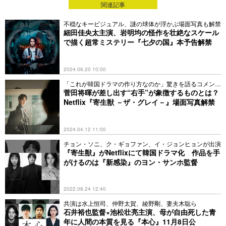
関連記事
不穏なキービジュアル、謎の球体が浮かぶ場面写真も解禁
細田佳央太主演、岩明均の怪作を壮絶なスケール
で描く超常ミステリー『七夕の国』本予告解禁
2024.06.20 10:00
「これが韓国ドラマの作り方なのか」驚きを語るコメント
も
菅田将暉が差し出す“右手”が象徴するものとは？
Netflix『寄生獣 －ザ・グレイ－』場面写真解禁
2024.04.12 11:00
チョン・ソニ、ク・ギョファン、イ・ジョンヒョンが出演
『寄生獣』がNetflixにて韓国ドラマ化 作品を手
がけるのは『新感染』のヨン・サンホ監督
2022.08.24 12:40
共演は水上恒司、仲野太賀、綾野剛、妻夫木聡ら
石井裕也監督×池松壮亮主演、母が自由死した青
年に人間の本質を見る『本心』11月8日公