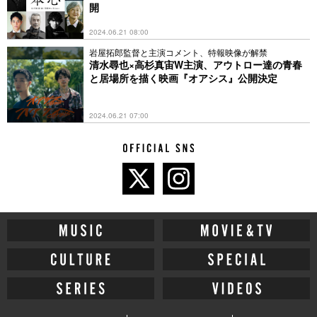
開
2024.06.21 08:00
岩屋拓郎監督と主演コメント、特報映像が解禁
清⽔尋也×⾼杉真宙W主演、アウトロー達の青春
と居場所を描く映画『オアシス』公開決定
2024.06.21 07:00