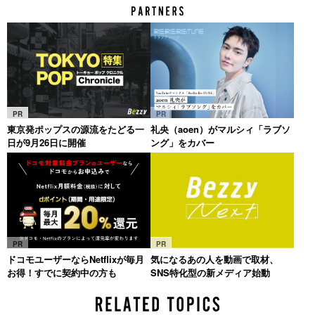
PR
PR
東京発ポップスの源流をたどる一
礼央（aoen）がマルシィ「ラブソ
日が9月26日に開催
ング」をカバー
PR
PR
ドコモユーザーならNetflixが毎月
気になるあの人を動画で取材、
お得！すでに契約中の方も
SNS特化型の新メディア始動