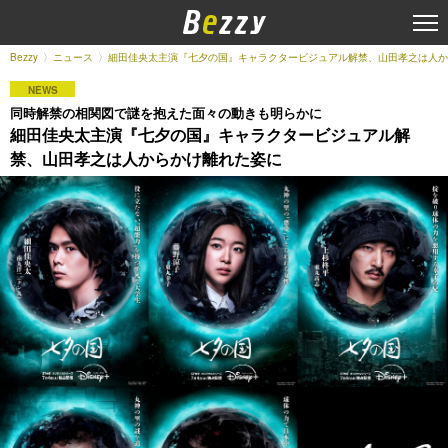
Bezzy
ニュース
細田佳央太主演『七夕の国』キャラクタービジュアル解禁、山田孝之は人か
NEWS
同時解禁の相関図で謎を抱えた面々の動きも明らかに
細田佳央太主演『七夕の国』キャラクタービジュアル解
禁、山田孝之は人からかけ離れた姿に