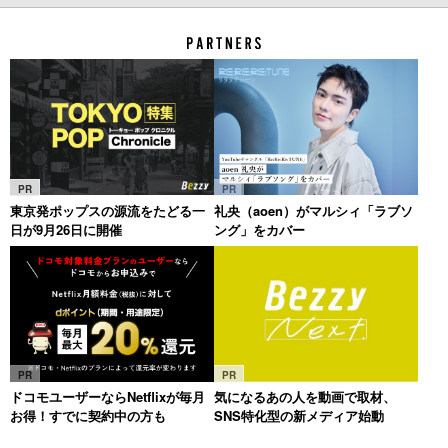
PR
PR
東京発ポップスの源流をたどる一
礼央（aoen）がマルシィ「ラブソ
日が9月26日に開催
ング」をカバー
PR
PR
ドコモユーザーならNetflixが毎月
気になるあの人を動画で取材、
お得！すでに契約中の方も
SNS特化型の新メディア始動